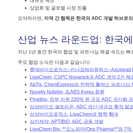
대규모 제조
상업화 및 글로벌 시장 진출
요약하자면,
지역 간 협력은 한국의 ADC 개발 허브로
산업 뉴스 라운드업: 한국
지난 1년 동안 한국의 협업 및 파트너십 체결 속도는 
주요 협업 소식은 다음과 같습니다:
롯데바이오로직스–카나프테라퓨틱스–Axcelead Disco
LigaChem, CSPC Novarock과 ADC 계약 2건 체
AbTis, ChemExpress와 전략적 툴박스 파트너십
Novelty Nobility, JLABS Korea 합류
Pinotbio, 정부 지원 220억 원 규모 ADC 국산
삼성바이오·셀트리온, ADC 생산 대규모 확장 발
삼성바이오로직스, LigaChem과 협력 확대
삼진제약, APTIBIO, ADC 공동 개발
LigaChem Bio, **오노파마(Ono Pharma)**와