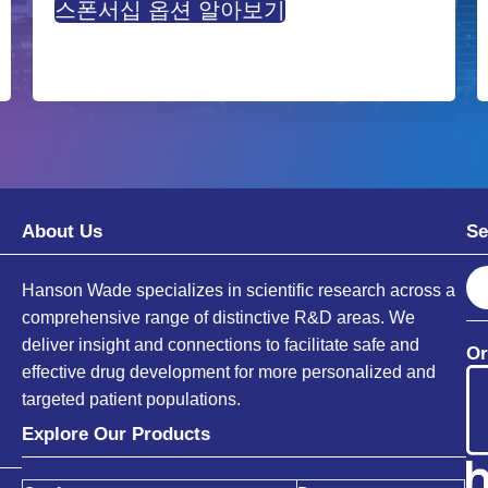
스폰서십 옵션 알아보기
About Us
Se
S
Hanson Wade specializes in scientific research across a
e
comprehensive range of distinctive R&D areas. We
a
deliver insight and connections to facilitate safe and
Or
r
effective drug development for more personalized and
c
targeted patient populations.
h
Explore Our Products