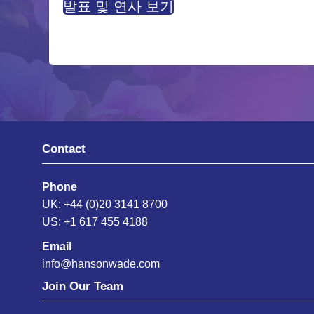
발표 및 연사 보기
Contact
Phone
UK: +44 (0)20 3141 8700
US: +1 617 455 4188
Email
info@hansonwade.com
Join Our Team